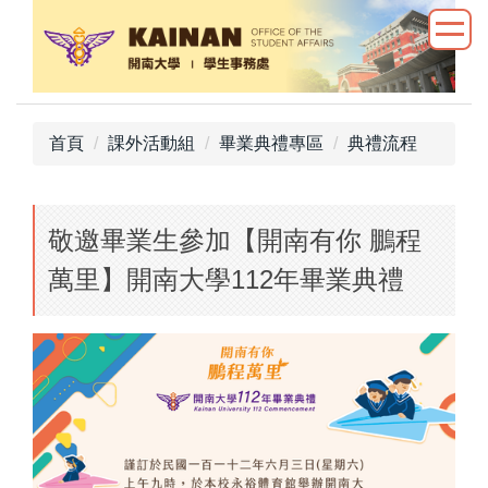
跳
到
主
要
內
首頁
課外活動組
畢業典禮專區
典禮流程
容
區
敬邀畢業生參加【開南有你 鵬程
萬里】開南大學112年畢業典禮