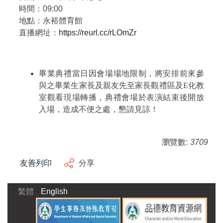
時間：09:00
地點：永裕體育館
直播網址：
https://reurl.cc/rLOmZr
畢業典禮當日因會場場地限制，將安排前來參
與之畢業生家長及親友先至家長觀禮區及E化教
室觀看現場轉播，典禮會場於表演結束後開放
入場，造成不便之處，懇請見諒！
瀏覽數:
3709
友善列印
分享
繁體
English