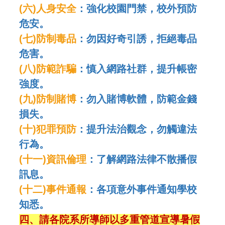
(
六
)
人身安全
：
強化校園門禁，校外預防
危安
。
(
七
)
防制毒品
：
勿因好奇引誘，拒絕毒品
危害
。
(
八
)
防範詐騙
：
慎入網路社群，提升帳密
強度
。
(
九
)
防制賭博
：
勿入賭博軟體，防範金錢
損失
。
(
十
)
犯罪預防
：
提升法治觀念，勿觸違法
行為
。
(
十一
)
資訊倫理
：
了解網路法律不散播假
訊息
。
(
十二
)
事件通報
：
各項意外事件通知學校
知悉
。
四、請各院系所導師以多重管道宣導暑假