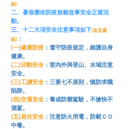
結
)
二、暑假應依防疫規範從事安全正當活
動
。
三
、
十二大項安全注意事項如下
(全文連
：
結
)
(
一
)
健康防疫
：
遵守防疫規定，維護自身
健康
。
(
二
)
活動安全
：
室內外與登山、水域注意
安全
。
(
三
)
工讀安全
：
三要七不原則，慎防求職
陷阱
。
(
四
)
交通安全
：
養成防禦駕駛，不搶快不
酒駕
。
(
五
)
居住安全
：
注意防火用電，防範
ＣＯ
中毒
。