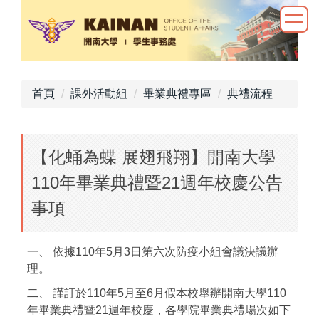
跳
到
主
要
內
首頁
課外活動組
畢業典禮專區
典禮流程
容
區
【化蛹為蝶 展翅飛翔】開南大學
110年畢業典禮暨21週年校慶公告
事項
一、 依據110年5月3日第六次防疫小組會議決議辦
理。
二、 謹訂於110年5月至6月假本校舉辦開南大學110
年畢業典禮暨21週年校慶，各學院畢業典禮場次如下