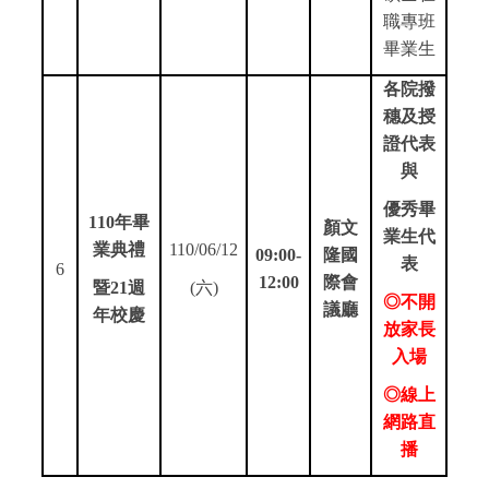
職專班
畢業生
各院撥
穗及授
證代表
與
優秀畢
110
年畢
顏文
業生代
業典禮
110/06/12
09:00-
隆國
表
6
12:00
際會
暨21週
(
六)
◎不開
議廳
年校慶
放家長
入場
◎線上
網路直
播