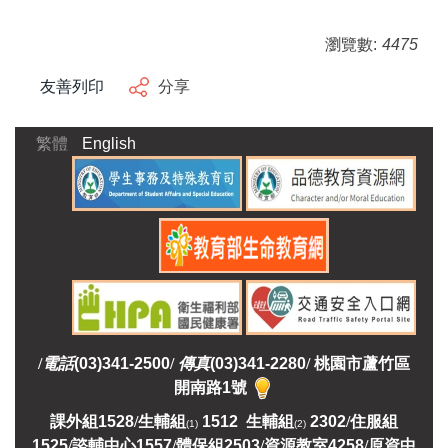
瀏覽數:
4475
友善列印
分享
繁體
English
/
電話
(03)341-2500
/
傳真
(03)341-2280
/
桃園市蘆竹區
開南路1號
課外組
1528
/
生輔組
1512 生輔組
2302
/
住服組
(1)
(2)
1525
/
諮輔中心1557
/
體保組2503
/
資源教室
4258
/
原資中