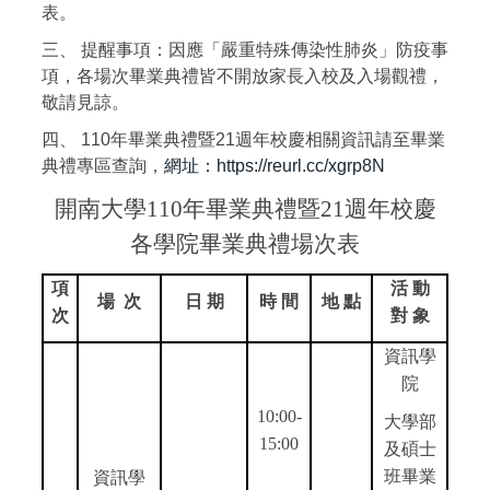
表。
三、 提醒事項：因應「嚴重特殊傳染性肺炎」防疫事
項，各場次畢業典禮皆不開放家長入校及入場觀禮，
敬請見諒。
四、 110年畢業典禮暨21週年校慶相關資訊請至畢業
典禮專區查詢，
網址：https://reurl.cc/xgrp8N
開南大學110年畢業典禮暨21週年校慶
各學院畢業典禮場次表
項
活 動
場 次
日 期
時 間
地 點
次
對 象
資訊學
院
10:00-
大學部
15:00
及碩士
班畢業
資訊學