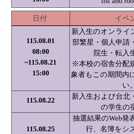
list and ro
日付
イベ
新入生のオンライ
115.08.01
部繁星・個人申請
08:00
院生・転入
~115.08.21
※本校の宿舎分配
15:00
象者もこの期間内
い
新入生および台北
115.08.22
の学生の
抽選結果のWeb発
115.08.25
行、名簿をシ