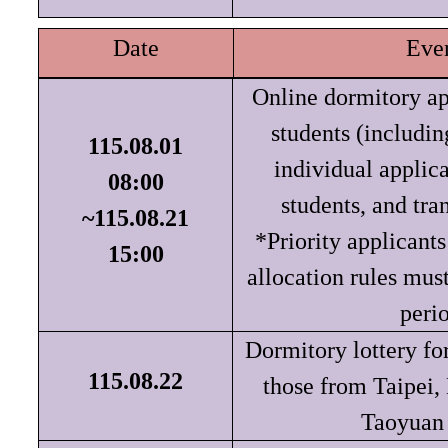
Date
Eve
Online dormitory ap
students (includi
115.08.01
individual applica
08:00
students, and tran
~115.08.21
*Priority applicants
15:00
allocation rules must
peri
Dormitory lottery fo
115.08.22
those from Taipei,
Taoyuan 