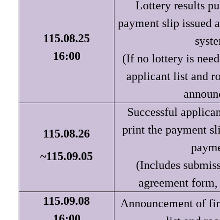
Lottery results pu
payment slip issued 
115.08.25
syst
16:00
(If no lottery is nee
applicant list and r
announ
Successful applica
print the payment sl
115.08.26
payme
~115.09.05
(Includes submiss
agreement form, 
115.09.08
Announcement of fin
16:00