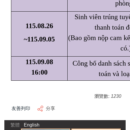
phòn
Sinh viên trúng tuyể
115.08.26
thanh toán đ
(Bao gồm nộp cam kết
~115.09.05
có.
115.09.08
Công bố danh sách s
16:00
toán và loạ
瀏覽數:
1230
友善列印
分享
繁體
English