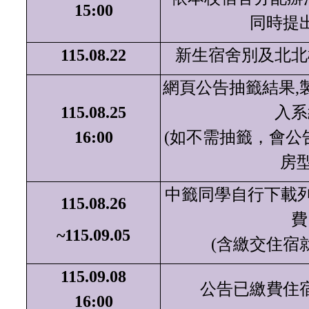
15:00
同時提
115.08.22
新生宿舍別及北北
網頁公告抽籤結果
,
115.08.25
入系
16:00
(
如不需抽籤，會公
房
中籤同學自行下載
115.08.26
費
~115.09.05
(
含繳交住宿
115.09.08
公告已繳費住
16:00