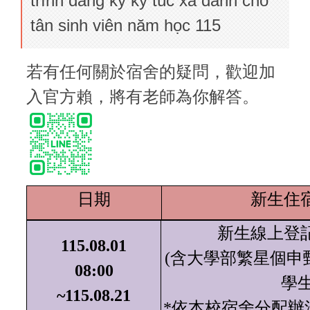
trình đăng ký ký túc xá dành cho
tân sinh viên năm học 115
若有任何關於宿舍的疑問，歡迎加
入官方賴，將有老師為你解答。
日期
新生住
新生線上登
115.08.01
(
含大學部繁星個申
08:00
學
~115.08.21
*
依本校宿舍分配辦