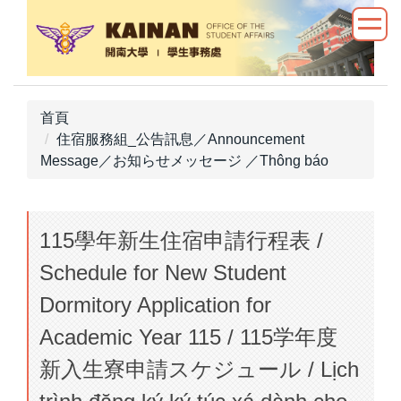
跳
到
主
要
內
首頁
容
住宿服務組_公告訊息／Announcement
區
Message／お知らせメッセージ ／Thông báo
115學年新生住宿申請行程表 /
Schedule for New Student
Dormitory Application for
Academic Year 115 / 115学年度
新入生寮申請スケジュール / Lịch