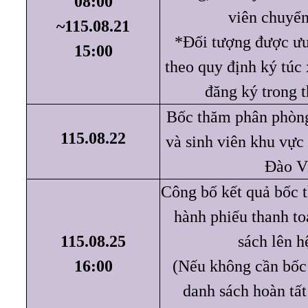
08:00
viên chuyển
~115.08.21
*Đối tượng được ưu
15:00
theo quy định ký túc
đăng ký trong t
Bốc thăm phân phòng
115.08.22
và sinh viên khu vực
Đào V
Công bố kết quả bốc 
hành phiếu thanh to
115.08.25
sách lên h
16:00
(Nếu không cần bốc
danh sách hoàn tất