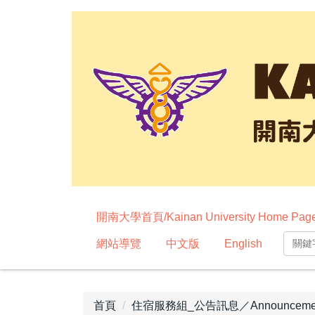
跳
到
主
要
內
容
區
開南大學首頁/Kainan University Home Pag
網站導覽
中文版
English
首頁
住宿服務組_公告訊息／Announcemen