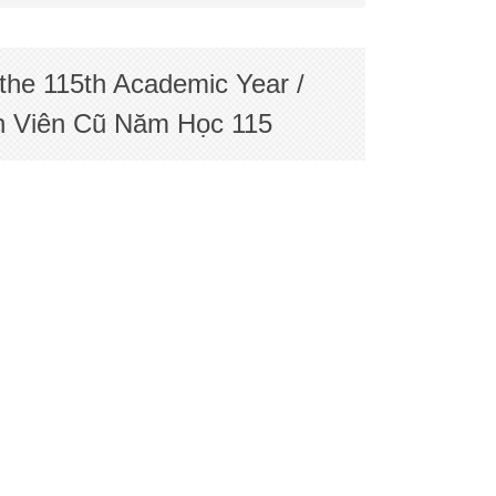
he 115th Academic Year /
ên Cũ Năm Học 115