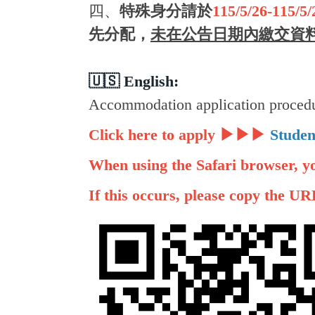
四、
特殊身分請於
115/5/26-115/5/
先分配，
未在公告日期內繳
交資
🇺🇸 English:
Accommodation application procedur
Click here to apply
▶▶▶
Studen
When using the Safari browser, yo
If this occurs, please copy the UR