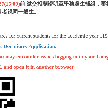
27
(15:00)
前
繳交相關證明至學務處生輔組，審
料者視同一般生。
es for current students for the academic year 11
t Dormitory Application.
u may encounter issues logging in to your Goog
L and open it in another browser.