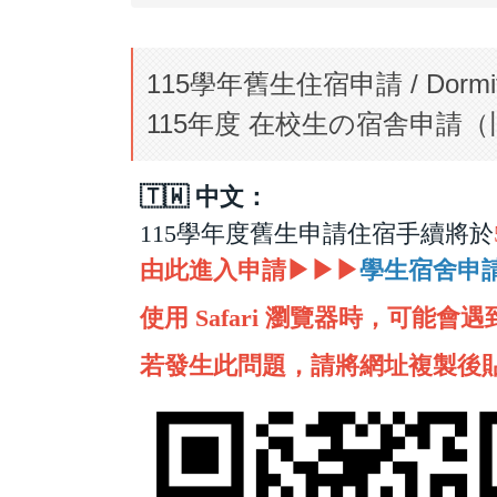
115學年舊生住宿申請 / Dormitory Ap
115年度 在校生の宿舎申請（旧生対象）/
🇹🇼 中文：
115學年度舊生申請住宿手續將於
由此進入申請▶▶▶
學生宿舍申
使用 Safari 瀏覽器時，可能會遇
若發生此問題，請將網址複製後