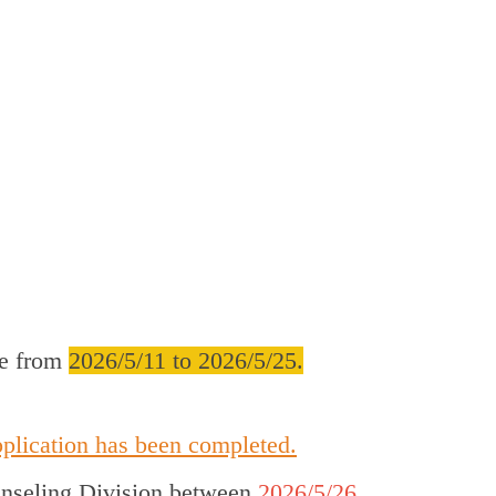
ne from
2026/5/11 to 2026/5/25.
pplication has been completed.
ounseling Division between
2026/5/26