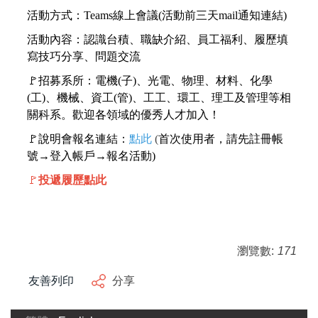
活動方式：Teams線上會議(活動前三天mail通知連結)
活動內容：認識台積、職缺介紹、員工福利、履歷填
寫技巧分享、問題交流
🚩
招募系所：電機(子)、光電、物理、材料、化學
(工)、機械、資工(管)、工工、環工、理工及管理等相
關科系。歡迎各領域的優秀人才加入！
🚩
說明會報名連結：
點此
(
首次使用者，請先註冊帳
號→登入帳戶→報名活動)
🚩
投遞
履歷點此
瀏覽數:
171
友善列印
分享