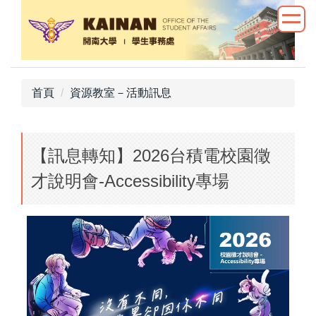
跳
到
主
要
內
首頁
資源教室－活動訊息
容
區
【訊息轉知】2026台積電校園徵
才說明會-Accessibility專場