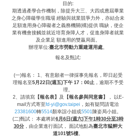
目的:
期透過產學合作機制，除提升大三、大四或應屆畢業
之身心障礙學生職場 經驗與就業競爭力外，亦結合未
足額進用身心障礙者之義務機關(構)提供 職缺，使企
業有機會接觸並就近培育身障人才，促進身障者就業
及企業足 額進用的雙贏局面。
辦理單位:
臺北市勞動力重建運用處
。
報名及甄試:
(一)報名： 1、有意願者一律採事先報名，即日起受
理報名至
5月22日(週五)下午 17：00止
，逾期不予受
理。
2、請填寫
【報名表】
及
【報名參與同意書】
， 以E-
mail方式寄至
fd-yi@gov.taipei
，如有疑問請電洽
23381600
轉
5514
顏幸誼小姐或
5501
陳姿局小姐。
(二)甄試： 本處將於
6月6日(週六)下午1時30分至3時
30分
，由企業進行面試， 面試地點為
臺北市艋舺大
道101號5樓
。