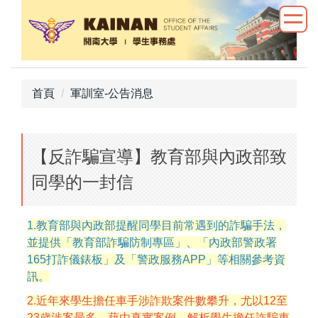
跳
到
主
要
內
首頁
軍訓室-公告消息
容
區
【反詐騙宣導】教育部與內政部致
同學的一封信
1.教育部與內政部提醒同學目前常遇到的詐騙手法，
並提供「教育部詐騙防制專區」、「內政部警政署
165打詐儀錶板」及「警政服務APP」等相關參考資
訊。
2.近年來學生擔任車手涉詐欺案件數攀升，尤以12至
23歲涉案最多，藉由真實案例，解析學生擔任詐騙車