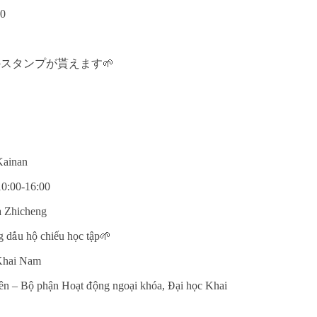
0
スタンプが貰えます🌱
Kainan
10:00-16:00
à Zhicheng
g d
ấ
u h
ộ
chiếu h
ọ
c t
ậ
p
🌱
Khai Nam
ên – B
ộ
ph
ậ
n Ho
ạ
t
độ
ng ngo
ạ
i khóa,
Đạ
i h
ọ
c Khai