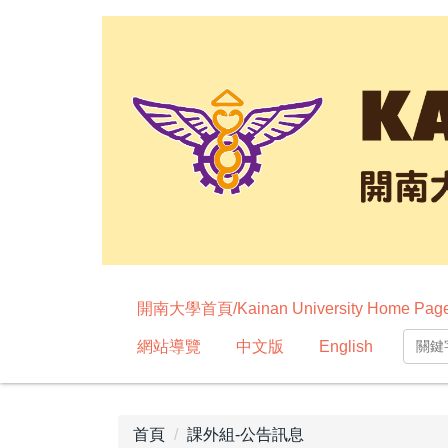
跳
到
主
要
內
容
區
開南大學首頁/Kainan University Home Pag
網站導覽
中文版
English
首頁
課外組-公告訊息