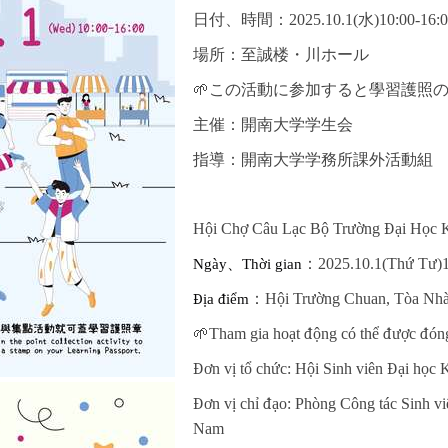
日付、時間：2025.10.1(水)10:00-16:0
場所：至誠楼・川ホール
🌱この活動に参加すると學習護照の
主催：開南大学学生会
指導：開南大学学務所課外活動組
H
ộ
i Ch
ợ
Câu L
ạ
c B
ộ
Tr
ườ
ng
Đạ
i H
ọ
c 
Ngày
、Th
ờ
i gian
：2025.10.1(Th
ứ
T
ư
)
Đị
a
đ
i
ể
m
：H
ộ
i Tr
ườ
ng Chuan, Tòa Nh
🌱
Tham gia ho
ạ
t
độ
ng có th
ể
đượ
c
đ
ó
n
Đơ
n v
ị
t
ổ
ch
ứ
c: H
ộ
i Sinh viên
Đạ
i h
ọ
c 
Đơ
n v
ị
ch
ỉ
đạ
o: Phòng Công tác Sinh vi
Nam