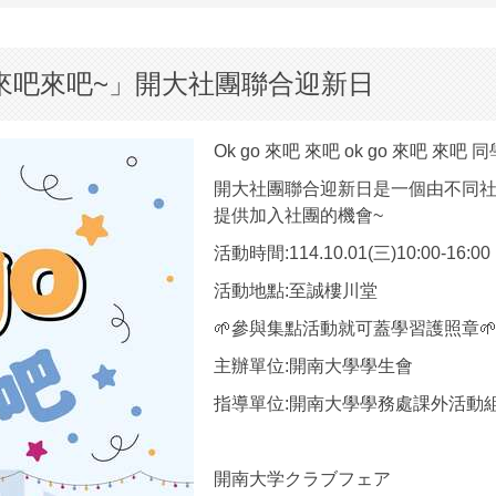
o來吧來吧~」開大社團聯合迎新日
Ok go 來吧 來吧 ok go 來吧 來
開大社團聯合迎新日是一個由不同
提供加入社團的機會~
活動時間:114.10.01(三)10:00-16:00
活動地點:至誠樓川堂
🌱參與集點活動就可蓋學習護照章
主辦單位:開南大學學生會
指導單位:開南大學學務處課外活動
開南大学クラブフェア