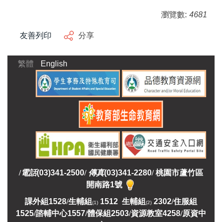
瀏覽數:
4681
友善列印
分享
繁體
English
/
電話
(03)341-2500
/
傳真
(03)341-2280
/
桃園市蘆竹區
開南路1號
課外組
1528
/
生輔組
1512 生輔組
2302
/
住服組
(1)
(2)
1525
/
諮輔中心1557
/
體保組2503
/
資源教室
4258
/
原資中