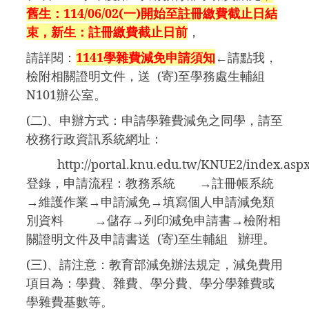
舊生：114/06/02(一)開始至註冊繳費截止日結
束，新生：註冊繳費截止日前
，
請詳閱：
1141
學雜費減免申請須知
←請點我
，
檢附相關證明文件，送 (寄)至學務處生輔組
N101辦公室。
(
二)、申辦方式：申請學雜費減免之同學，請至
校務行政資訊系統網址：
http://portal.knu.edu.tw/KNUE2/index.asp
登錄，申請流程：教務系統 →註冊帳系統
→維護作業→申請減免→填寫個人申請減免類
別資料 →儲存→列印減免申請書→檢附相
關證明文件及申請書送 (寄)至生輔組 辦理。
(
三)、請注意：教育部減免辦法規定，減免費用
項目為：學費、雜費、學分費、學分學雜費或
學雜費基數等。