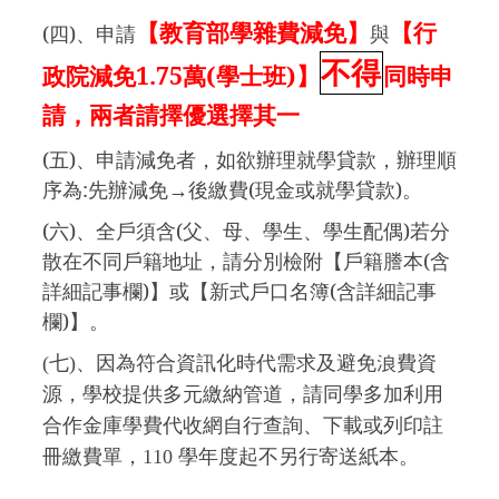
(
四)、
申請
【教育部學雜費減免】
與
【行
不得
1.75
(
)
政院減免
萬
學士班
】
同時申
請，兩者請擇優選擇其一
(
五)、申請減免者，如欲辦理就學貸款，辦理順
序為:先辦減免→後繳費(現金或就學貸款)。
(
六)、全戶須含(父、母、學生、學生配偶)若分
散在不同戶籍地址，請分別檢附【戶籍謄本(含
詳細記事欄)】或【新式戶口名簿(含詳細記事
欄)】。
七
、因為符合資訊化時代需求及避免浪費資
(
)
源，學校提供多元繳納管道，請同學多加利用
合作金庫學費代收網自行查詢、下載或列印註
冊繳費單，
學年度起不另行寄送紙本。
110