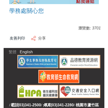
學務處關心您
瀏覽數:
3701
友善列印
分享
繁體
English
/
電話
(03)341-2500
/
傳真
(03)341-2280
/
桃園市蘆竹區