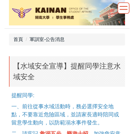
跳
到
主
要
內
首頁
軍訓室-公告消息
容
區
【水域安全宣導】提醒同學注意水
域安全
提醒同學:
一、前往從事水域活動時，務必選擇安全地
點，不要靠近危險區域，並請家長適時陪同或
留意學生動向，以防範溺水事件發生。
二、請牢記
救溺五步、樂遊十招
，加強危安意