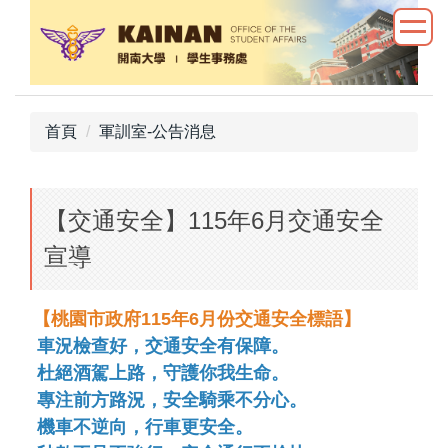
跳
到
主
要
內
首頁
軍訓室-公告消息
容
區
【交通安全】115年6月交通安全
宣導
【桃園市政府115年6月份交通安全標語】
車況檢查好
，
交通安全有保障
。
杜絕酒駕上路
，
守護你我生命
。
專注前方路況
，
安全騎乘不分心
。
機車不逆向
，
行車更安全
。