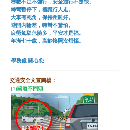
秒數不足不強行
，
安全通行不搶快
。
轉彎暫停下
，
禮讓行人走
。
大車有死角
，
保持距離好
。
避開內輪差
，
轉彎不驚怕
。
疲勞駕駛危險多
，
平安才是福
。
年滿七十歲
，
高齡換照沒煩惱
。
學務處 關心您
交通安全文宣圖檔
：
(
1
)
國道不回頭