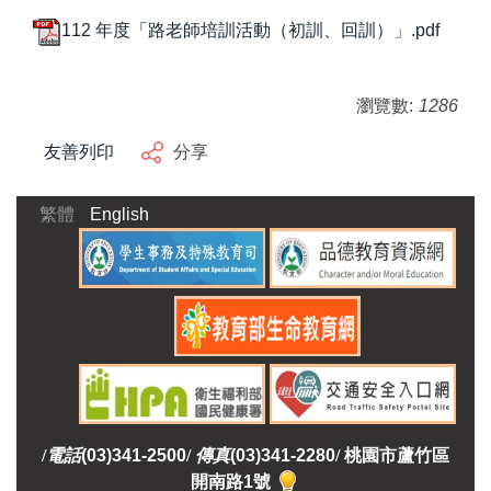
112 年度「路老師培訓活動（初訓、回訓）」.pdf
瀏覽數:
1286
友善列印
分享
繁體
English
/
電話
(03)341-2500
/
傳真
(03)341-2280
/
桃園市蘆竹區
開南路1號