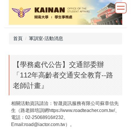
跳
到
主
要
內
首頁
軍訓室-活動消息
容
區
【學務處代公告】交通部委辦
「112年高齡者交通安全教育--路
老師計畫』
相關活動資訊請洽：智晟資訊服務有限公司蘇章信先
生（路老師培訓網https://www.roadteacher.com.tw/、
電話：02-25068916#232、
Email:road@iactor.com.tw）。