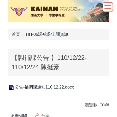
跳
到
主
要
內
首頁
HH-06調補課/上課資訊
容
區
【調補課公告 】110/12/22-
110/12/24 陳挺豪
公告-補調課通知110.12.22.docx
瀏覽數:
1046
友善列印
分享