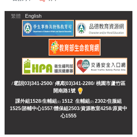
繁體
English
/
電話
(03)341-2500
/
傳真
(03)341-2280
/
桃園市蘆竹區
開南路1號
課外組
1528
/
生輔組
1512 生輔組
2302
/
住服組
(1)
(2)
1525
/
諮輔中心1557
/
體保組2503
/
資源教室
4258
/
原資中
心1555