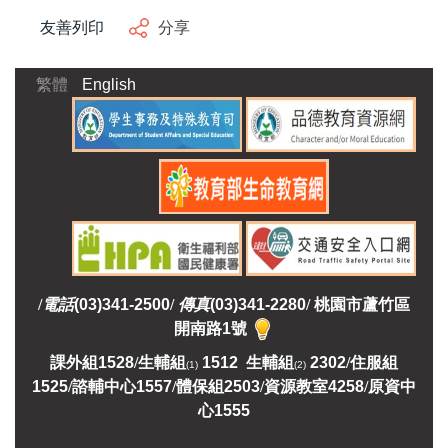
友善列印
分享
繁體
English
/
電話
(03)341-2500
/
傳真
(03)341-2280
/
桃園市蘆竹區
開南路1號
課外組
1528
/
生輔組
1512 生輔組
2302
/
住服組
(1)
(2)
1525
/
諮輔中心1557
/
體保組2503
/
資源教室
4258
/
原資中
心1555