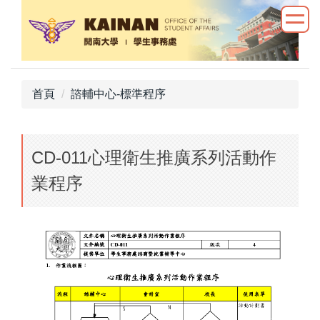
跳
到
主
要
內
首頁
諮輔中心-標準程序
容
區
CD-011心理衛生推廣系列活動作
業程序