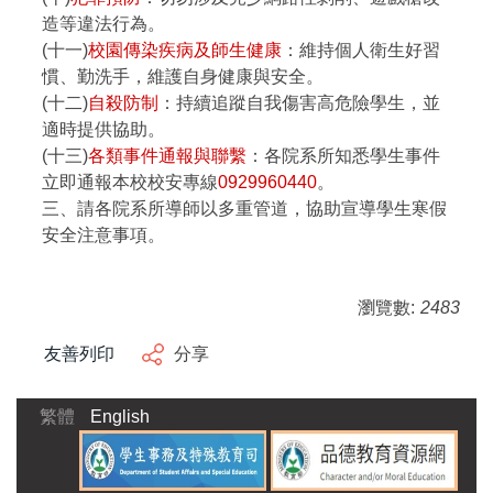
造等違法行為。
(十一)
校園傳染疾病及師生健康
：維持個人衛生好習
慣、勤洗手，維護自身健康與安全。
(十二)
自殺防制
：持續追蹤自我傷害高危險學生，並
適時提供協助。
(十三)
各類事件通報與聯繫
：各院系所知悉學生事件
立即通報本校校安專線
0929960440
。
三、請各院系所導師以多重管道，協助宣導學生寒假
安全注意事項。
瀏覽數:
2483
友善列印
分享
繁體
English