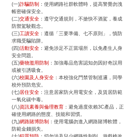
(一)
詐騙防制
：使用網路社群軟體時，提高警覺勿洩
帳密確保安全。
(二)
交通安全
：遵守交通規則，不搶快不酒駕，養成
防禦駕駛觀念。
(三)
工讀安全
：遵循「三要準備、七不原則」，慎防
求職受騙陷阱。
(四)
活動安全
：避免涉足不正當場所，以免產生人身
安全問題。
(五)
藥物濫用防制
：加強毒品危害認知勿因好奇誤用
或被引誘吸食。
(六)
校園及人身安全
：本校強化門禁管制巡邏，同學
校外預防危安。
(七)
居住安全
：注意居家防火用電安全，及賃居防範
一氧化碳中毒。
(八)
資訊素養與倫理教育
：避免過度依賴3C產品，正
確使用網路的態度、技能和習慣。
(九)
網路賭博防制
：使用電腦勿進入網路賭博軟體，
防範金錢損失。
(十)
犯罪預防
：切勿涉及兒少網路性剝削、遊戲槍改