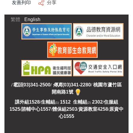
友善列印
分享
繁體
English
/
電話
(03)341-2500
/
傳真
(03)341-2280
/
桃園市蘆竹區
開南路1號
課外組
1528
/
生輔組
1512 生輔組
2302
/
住服組
(1)
(2)
1525
/
諮輔中心1557
/
體保組2503
/
資源教室
4258
/
原資中
心1555