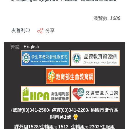
瀏覽數:
1688
友善列印
分享
繁體
English
/
電話
(03)341-2500
/
傳真
(03)341-2280
/
桃園市蘆竹區
開南路1號
課外組
1528
/
生輔組
1512 生輔組
2302
/
住服組
(1)
(2)