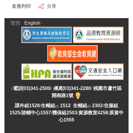
友善列印
分享
繁體
English
/
電話
(03)341-2500
/
傳真
(03)341-2280
/
桃園市蘆竹區
開南路1號
課外組
1528
/
生輔組
1512 生輔組
2302
/
住服組
(1)
(2)
1525
/
諮輔中心1557
/
體保組2503
/
資源教室
4258
/
原資中
心1555