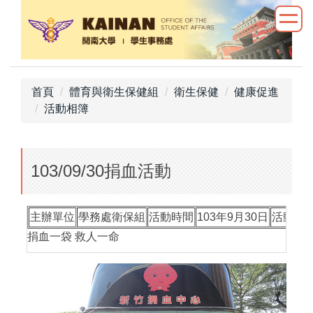
跳
到
主
要
內
首頁
體育與衛生保健組
衛生保健
健康促進
容
活動相簿
區
103/09/30捐血活動
主辦單位
學務處衛保組
活動時間
103年9月30日
活動地
捐血一袋 救人一命