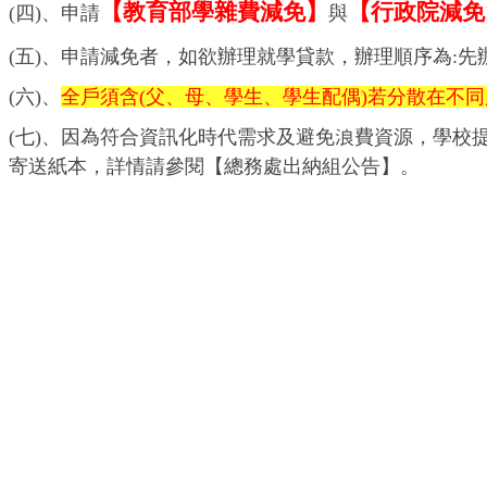
【教育部學雜費減免】
【行政院減免
(
四)、
申請
與
(
五)、申請減免者，如欲辦理就學貸款，辦理順序為:先
(
六)、
全戶須含(父、母、學生、學生配偶)若分散在不同
(
七
)
、因為符合資訊化時代需求及避免浪費資源，學校
寄送紙本
，詳情請參閱【總務處出納組公告】。