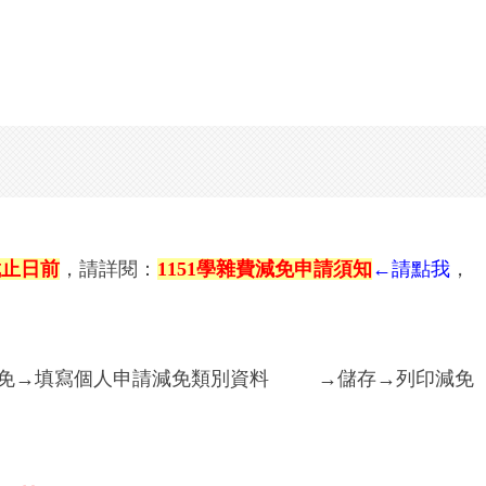
截止日前
，請詳閱：
1151
學雜費減免申請須知
←請點我
，
減免→填寫個人申請減免類別資料 →儲存→列印減免