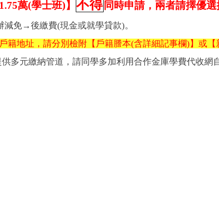
不得
1.75
萬
(
學士班
)
】
同時申請，兩者請擇優選
辦減免→後繳費(現金或就學貸款)。
戶籍地址，請分別檢附【戶籍謄本(含詳細記事欄)】或【
提供多元繳納管道，請同學多加利用合作金庫學費代收網