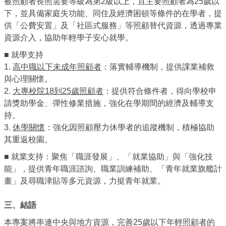
被照顧者長照需要等級為第2級以上，且主要照顧者為25歲以
下，並具備家庭失功能、同住及經濟困頓等條件的在學者，提
供「公費安置」及「社區式服務」等照顧替代資源，透過專業
資源介入，協助年輕學子安心就學。
■ 就學支持
1.
高中職以下未成年照顧者
：落實輔導機制，提供課業補救
與心理關懷。
2.
大專校院18到25歲照顧者
：提供符合條件者，得向學校申
請獎助學金、彈性修業措施，強化在學期間的經濟及輔導支
持。
3.
休學關懷
：強化因照顧壓力休學者的追蹤機制，積極協助
其重返校園。
■ 就業支持：聚焦「職涯發展」、「就業協助」與「強化技
能」，提供青年職涯諮詢、職業訓練補助、「青年就業旗艦計
畫」及尋職津貼等多元資源，力挺青年就業。
三、結語
本專案將串連中央與地方資源，完善25歲以下年輕照顧者的