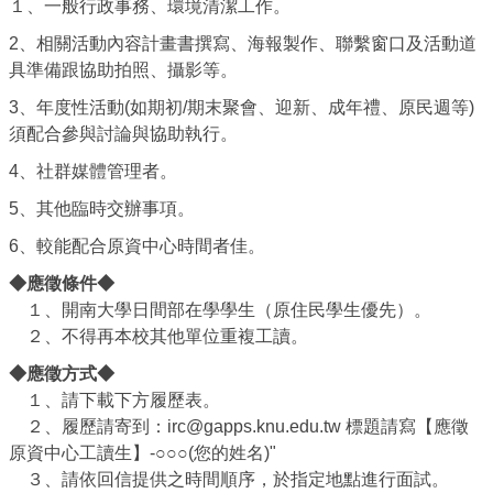
１、一般行政事務、環境清潔工作。
2、相關活動內容計畫書撰寫、海報製作、聯繫窗口及活動道
具準備跟協助拍照、攝影等。
3、年度性活動(如期初/期末聚會、迎新、成年禮、原民週等)
須配合參與討論與協助執行。
4、社群媒體管理者。
5、其他臨時交辦事項。
6、較能配合原資中心時間者佳。
◆應徵條件◆
１、開南大學日間部在學學生（原住民學生優先）。
２、不得再本校其他單位重複工讀。
◆應徵方式◆
１、請下載下方履歷表。
２、履歷請寄到：irc@gapps.knu.edu.tw 標題請寫【應徵
原資中心工讀生】-○○○(您的姓名)"
３、請依回信提供之時間順序，於指定地點進行面試。