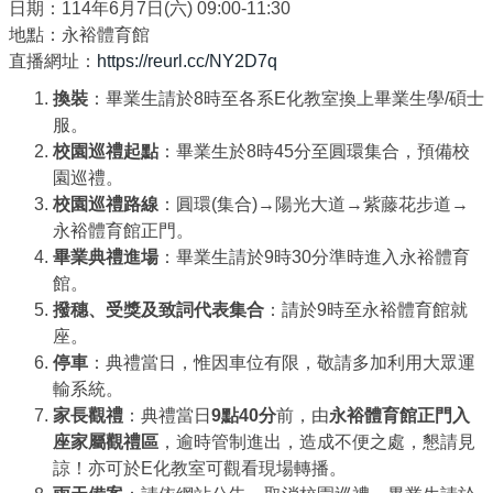
日期：114年6月7日(六) 09:00-11:30
地點：永裕體育館
直播網址：
https://reurl.cc/NY2D7q
換裝
：畢業生請於8時至各系E化教室換上畢業生學/碩士
服。
校園巡禮起點
：畢業生於8時45分至圓環集合，預備校
園巡禮。
校園巡禮路線
：圓環(集合)→陽光大道→紫藤花步道→
永裕體育館正門。
畢業典禮進場
：畢業生請於9時30分準時進入永裕體育
館。
撥穗、受獎及致詞代表集合
：請於9時至永裕體育館就
座。
停車
：典禮當日，惟因車位有限，敬請多加利用大眾運
輸系統。
家長觀禮
：典禮當日
9點40分
前，由
永裕體育館正門入
座家屬觀禮區
，逾時管制進出，造成不便之處，懇請見
諒！亦可於E化教室可觀看現場轉播。