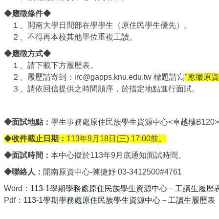
◆應徵條件◆
１、開南大學日間部在學學生（原住民學生優先）。
２、不得再本校其他單位重複工讀。
◆應徵方式◆
１、請下載下方履歷表。
２、履歷請寄到：irc@gapps.knu.edu.tw 標題請寫
"應徵原資
３、請依回信提供之時間順序，於指定地點進行面試。
◆面試地點：
學生事務處原住民族學生資源中心<卓越樓B120
◆
收件截止日期：
113年9月18日(三) 17:00前。
◆面試時間：
本中心擬於113年9月底通知面試時間。
◆聯絡人：
開南原資中心-陳捷妤 03-3412500#4761
Word：
113-1學期學務處原住民族學生資源中心－工讀生履歷
Pdf：
113-1學期學務處原住民族學生資源中心－工讀生履歷