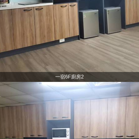
一宿6F廚房2