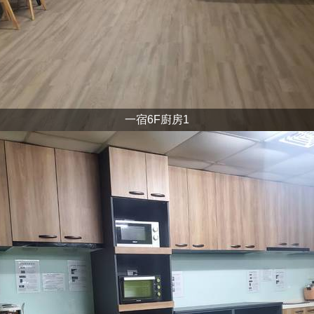
一宿6F廚房1