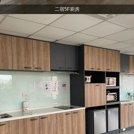
二宿5F廚房