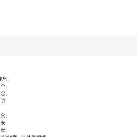
作息。
安全。
觀念。
陷阱。
。
吸食。
危安。
中毒。