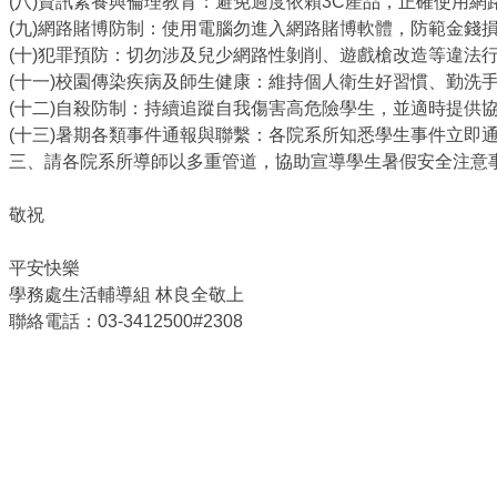
(八)資訊素養與倫理教育：避免過度依賴3C產品，正確使用
(九)網路賭博防制：使用電腦勿進入網路賭博軟體，防範金錢
(十)犯罪預防：切勿涉及兒少網路性剝削、遊戲槍改造等違法
(十一)校園傳染疾病及師生健康：維持個人衛生好習慣、勤洗
(十二)自殺防制：持續追蹤自我傷害高危險學生，並適時提供
(十三)暑期各類事件通報與聯繫：各院系所知悉學生事件立即
三、請各院系所導師以多重管道，協助宣導學生暑假安全注意
敬祝
平安快樂
學務處生活輔導組 林良全敬上
聯絡電話：03-3412500#2308