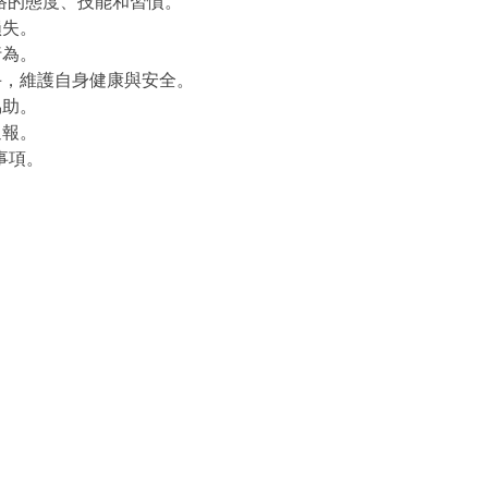
網路的態度、技能和習慣。
損失。
行為。
手，維護自身健康與安全。
協助。
通報。
事項。