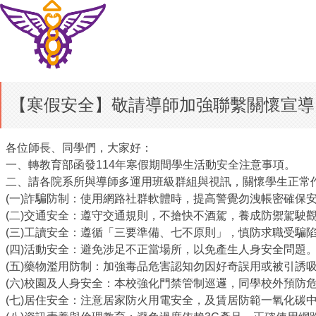
【寒假安全】敬請導師加強聯繫關懷宣導
各位師長、同學們，大家好：
一、轉教育部函發114年寒假期間學生活動安全注意事項。
二、請各院系所與導師多運用班級群組與視訊，關懷學生正常
(一)詐騙防制：使用網路社群軟體時，提高警覺勿洩帳密確保
(二)交通安全：遵守交通規則，不搶快不酒駕，養成防禦駕駛
(三)工讀安全：遵循「三要準備、七不原則」，慎防求職受騙
(四)活動安全：避免涉足不正當場所，以免產生人身安全問題
(五)藥物濫用防制：加強毒品危害認知勿因好奇誤用或被引誘
(六)校園及人身安全：本校強化門禁管制巡邏，同學校外預防
(七)居住安全：注意居家防火用電安全，及賃居防範一氧化碳