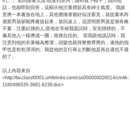
們。」 老闆接著又說:他進到室內，隨即脫下帽子，我問他
話，也能即刻回答，這顯示他注重禮節具有紳士風度。 我故
意將一本書放在地上，其他應徵者都好似沒看見，就從書本跨
過那男孩卻能將書撿起來，放回桌上，這證明那男孩是個有條
不紊，注重紀律的人;當他在等候我面試時，安安靜靜的，不
像其他人一樣擠成一團，推推拉拉的。 當我跟他談話時，我
注意到他的衣著極為整潔，頭髮也梳得整整齊齊的，連他的指
甲也是乾乾淨淨的。我從他的言行舉止判斷他是再合適也不過
的了。
以上內容來自
<http://tw.classf0001.urlifelinks.com/css000000026014/cm4k-
1180496535-3681-6238.doc>