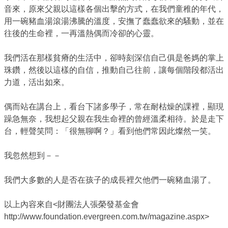
音來，原來父親以這樣各個出擊的方式，在我們童稚的年代，
用一碗豬血湯滾湯沸騰的溫度，安撫了蠢蠢欲來的騷動，並在
往後的生命裡，一再溫熱偶而冷卻的心靈。
我們活在那樣貧瘠的生活中，卻時刻深信自己俱是爸媽的掌上
珠鑽，然後以這樣的自信，推動自己往前，讓每個階段都活出
力道，活出如來。
偶而站在講台上，看台下諸多學子，常在耐枯燥的課裡，顯現
躁急無奈，我想起父親在我生命裡的曾經溫柔相待。於是走下
台，輕聲笑問：「很無聊啊？」看到他們常因此燦然一笑。
我忽然想到－－
我們大多數的人是否在孩子的成長裡欠他們一碗豬血湯了。
以上內容來自<財團法人張榮發基金會
http://www.foundation.evergreen.com.tw/magazine.aspx>