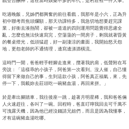
戲登台酬神，這在當時娛樂不多的年代，是村莊裡一件大事。
吃過晚飯，兄姊們都興奮的前往看戲，我那年是小六，正為升
初中聯考而焦頭爛額，那天功課特多，我急切地想要趕完課
業，好衝去湊熱鬧，卻被一道道的四則運用問題覺得思慮全
亂，怎麼也無法快速寫完，空蕩蕩的一間房子，剩我就著昏黃
的餐桌燈光，低頭猛趕，好一副淒涼的畫面，我開始怒天怨
地，更怨老師的不通情理，邊寫邊涕泗橫流。
這時門一開，爸爸輕手輕腳走進來，攬著我的肩，低聲附在耳
旁說：「這樣乖的小孩子，阿爸第一次看到。沒人催，自己懂
得留下來做自己的事，生到這款小孩，阿爸真正福氣，來，先
停一下，我載妳去莊頭吃一碗豬血湯，再回來拼。」
於是牽出腳踏車，我往後座一跳，趁著月明星稀，我和爸爸倆
人火速趕往，各叫了一碗。回程時，爸直叮嚀我回去可千萬不
可洩露天機，因為他已經沒錢請兄姐們，而且是因為我懂事，
才有這碗豬血湯吃哪。