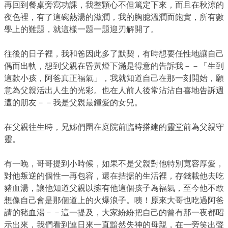
再回到餐桌旁寫功課，我整顆心不但篤定下來，而且在秋涼的
夜色裡，有了這碗熱湯的滋潤，我的胸臆溫潤而飽實，所有數
學上的難題，就這樣一題一題迎刃解開了。
往後的日子裡，我和爸因此多了默契，有時想要任性地讓自己
偶而出軌，想到父親在昏黃燈下滿是得意的告訴我－－「生到
這款小孩，阿爸真正福氣」，我就知道自己在那一刻開始，願
意為父親活出人生的光彩。也在人前人後常沾沾自喜地告訴週
遭的朋友－－我是父親最鍾愛的女兒。
在父親往生時，兄姊們圍在庭院前臨時搭建的靈堂前為父親守
靈。
有一晚，哥哥提到小時候，如果不是父親對他特別寬容厚愛，
對他叛逆的個性一再包容，還在拮据的生活裡，存錢載他去吃
豬血湯，讓他知道父親以擁有他這個孩子為福氣，至今他不敢
想像自己會是那個道上的火爆浪子。咦！原來大哥也吃過阿爸
請的豬血湯－－這一提及，大家紛紛把自己的曾有那一夜都昭
示出來，我們看到連日來一直黯然失神的母親，在一旁笑出聲