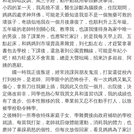
和老師唱反調、罵三字經，動不動就用拳頭解決事情。
小四的某一天，我高燒不退，醫生診斷為腦膜炎，住院期間，
媽媽四處求神拜佛，可能老天爺知道我並不是一個無藥可救的
壞孩子，奇蹟似地我在一個月後康復了，也順利升上五年級。
五年級的老師特別關心我、教導我，也讓我懂得身為家中唯一
的男孩，除了課業外，也應幫忙家計，於是我每天早上四、五
點起床，和媽媽到市場賣蔬果雜貨，到七點左右，才趕緊拿著
書包去學校；下課後，還急著到公園賣麵線，可能是年紀小
吧！精力旺盛又不會害羞，總是大聲吆喝，招來許多叔叔、阿
姨的惠顧。
國一時我正值叛逆，經常蹺課與朋友鬼混，打架還從校內
打到校外，是老師、同學眼中的恐怖份子。有一次媽媽又氣又
傷心，拿剪刀往我腳上插，我因此又住院一個月。出院後，決
定痛改前非，同學也熱心幫我買文具和溫習功課，我的成績也
有了進步。但本性難移的我，畢業前又忍不住動手打人，以致
被學校勒令轉學。
之後轉到一所專收特殊家庭子女、學雜費接由政府補助的學校
就讀。每當我打架，老師就罰做體能運動，消耗我的體力，也
磨掉了暴躁易怒的個性。但每次放假回家，看見媽媽為了家計