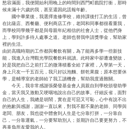
愁容滿面，我便開始利用晚上的時間到西門町戲院打衝，那時
候未滿十六歲的我，甚至還因此謊報年齡。
國中畢業後，我選擇進修學校，維持課後打工的生活，曾
在比薩店、西餐廳、便利商店工作，老闆和同事都很看重我，
而學校同學幾乎都是與母親年紀相信的社會人士，從他們身
上，學到許多待人處事之道。老師也替我申請獎學金，幫助家
裡的生活。
由於高職時期的工作都與餐飲有關，為了能再多學一些新技
能，我進入台灣觀光學院餐飲科就讀。此時家中卻遭逢變故，
於是我把自己之前打工的微薄積蓄全給了家裡，入學第一天，
身上只友一千五百元，我只好以泡麵、餅乾果腹；原本想要休
學，是輔導室的老師給了我工讀機會，幫助我度過難關。
今天，我非常感謝張榮發基金會人員親自到學校頒發助學
金，當天我又激動又哽咽地說出自己的故事。仔細反省，面對
自己的人生，我總是胡鬧，實在是可惡又可恥，心中有說不出
的抱歉與感謝，謝謝一直以來，對我不厭不棄的老師、同學與
老闆、朋友，我也從中體會到人生是七分靠打拼，一分靠自
己，一分靠運氣，一分要幫助別人；並期許自己要更努力，不
再辜負所友愛我的人。