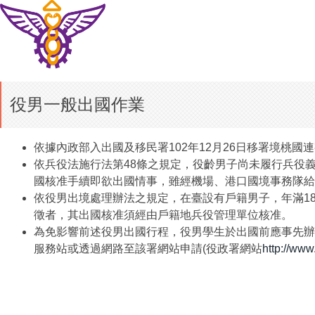
役男一般出國作業
依據內政部入出國及移民署102年12月26日移署境桃國連字
依兵役法施行法第48條之規定，役齡男子尚未履行兵役
國核准手續即欲出國情事，雖經機場、港口國境事務隊給
依役男出境處理辦法之規定，在臺設有戶籍男子，年滿18
徵者，其出國核准須經由戶籍地兵役管理單位核准。
為免影響前述役男出國行程，役男學生於出國前應事先辦
服務站或透過網路至該署網站申請(役政署網站
http://www