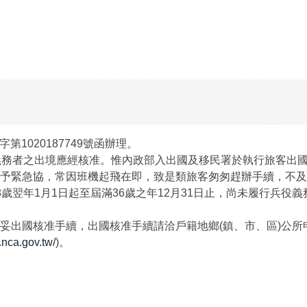
第1020187749號函辦理。
義務者之出境應經核准。惟內政部入出國及移民署於執行旅客出
予緊急協，常因班機起飛在即，致是類旅客匆匆趕辦手續，不及
歲翌年1月1日起至屆滿36歲之年12月31日止，尚未履行兵役
妥出國核准手續，出國核准手續請洽戶籍地鄉(鎮、市、區)公
.nca.gov.tw/
)。