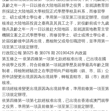
及齡之年一月一日以後在大陸地區就學之役男，並就讀教育部
所採認之大陸地區大學校院正式學歷學校及科系，而修習學
士、碩士或博士學位者，準用第一項至第三項規定辦理。但經
核准赴大陸地區投資之臺商及其員工之子，於役齡前或十九歲
徵兵及齡之年一月一日以後赴大陸地區，並就讀當地教育主管
機關立案之正式學歷學校，而修習學士、碩士或博士學位者，
於屆役齡後申請再出境，應檢附父或母任職證明，並準用第一
項至第三項規定辦理。
行政院公報 第025 卷 第076 期 20190426 內政篇
第五條之一 依第四條第一項第七款經核准出境，已出境在國
外就學之役男，符合前條第一項就讀學歷及就學最高年齡之限
制者，得檢附經驗證之在學證明向戶籍地鄉（鎮、市、區）公
所申請變更出境原因為出境就學，轉報直轄市、縣（市）政府
核准。
前項經核准變更出境原因為出境就學者，準用前條第一項至第
三項規定辦理。
依第四條第一項第七款經核准出境，已出境在香港或澳門就學
之役男，準用第一項及前條第一項至第三項規定辦理。