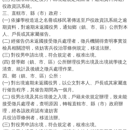
役政資訊系統。
三、直轄市、縣（市）政府：
(一) 依據學校造送之名冊或移民署傳送至戶役政資訊系統之逾
期資料，對逾期未返國役男，通知鄉（鎮、市、區）公所對本
人、戶長或其家屬催告。
(二) 經催告仍未返國接受徵兵處理者，徵兵機關得查明事實並
檢具相關證明，依妨害兵役治罪條例規定，移送法辦。
(三) 對役男申請出境，符合規定者，核准出境。
(四) 督導鄉（鎮、市、區）公所辦理役男出境及出境就學後之
清查、統計及後續之徵兵處理作業。
四、鄉（鎮、市、區）公所：
(一) 對出境逾期未返國役男，以公文對本人、戶長或其家屬進
行催告程序，其催告期間為一個月。
(二) 役男出境及其出境後之入境，戶籍未依規定辦理，致未能
接受徵兵處理者，查明原因，轉報直轄市、縣（市）政府辦
理，經各該政府認有違妨害
兵役治罪條例者，移送法辦。
(三) 對役男申請出境，符合規定者，核准出境。