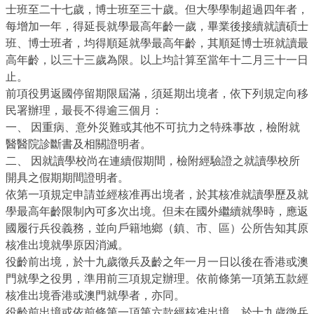
士班至二十七歲，博士班至三十歲。但大學學制超過四年者，
每增加一年，得延長就學最高年齡一歲，畢業後接續就讀碩士
班、博士班者，均得順延就學最高年齡，其順延博士班就讀最
高年齡，以三十三歲為限。以上均計算至當年十二月三十一日
止。
前項役男返國停留期限屆滿，須延期出境者，依下列規定向移
民署辦理，最長不得逾三個月：
一、 因重病、意外災難或其他不可抗力之特殊事故，檢附就
醫醫院診斷書及相關證明者。
二、 因就讀學校尚在連續假期間，檢附經驗證之就讀學校所
開具之假期期間證明者。
依第一項規定申請並經核准再出境者，於其核准就讀學歷及就
學最高年齡限制內可多次出境。但未在國外繼續就學時，應返
國履行兵役義務，並向戶籍地鄉（鎮、市、區）公所告知其原
核准出境就學原因消滅。
役齡前出境，於十九歲徵兵及齡之年一月一日以後在香港或澳
門就學之役男，準用前三項規定辦理。依前條第一項第五款經
核准出境香港或澳門就學者，亦同。
役齡前出境或依前條第一項第六款經核准出境，於十九歲徵兵