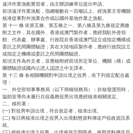
遠洋作業漁船實習者，由主辦訓練單位提出申請。
前項遠洋作業漁船，指總噸數在一百噸以上、經漁業主管機關
核准從事對外漁業合作或以國外基地作業之漁船。
第 十一 條 依第五條、第五條之一、第八條及第九條規定應繳
附之文件，其在國外、香港或澳門製作者，應經我駐外使領
館、代表處、辦事處、行政院在香港或澳門設立或指定機構或
委託之民間團體驗證；其在大陸地區製作者，應經行政院設立
或指定之機構或委託之民間團體驗證。
前項文件為外文者，並應檢附經前項所定單位、機關（構）或
團體驗證或國內公證人認證之中文譯本。
第 十三 條 各相關機關對申請出境之役男，依下列規定配合處
理：
一、外交部領事事務局（以下簡稱領務局）：於核發護照時，
協助宣導尚未履行兵役義務役男出境應經核准相關規定。
二、移民署：
(一) 對役男申請出境，符合規定者，核准出境。
(二) 每日將核准出境之役男入出境動態資料傳送戶役政資訊系
統。
(三) 經核准出境之役男，出境逾規定期限者，逾期資料傳送戶