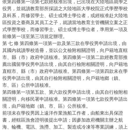
依第四條第一項第七款經核准出境，已出境在大陸地區就學之
役男，並就讀教育部所採認之大陸地區大學校院正式學歷學校
及科系，而修習學士、碩士或博士學位者，或經核准赴大陸地
區投資之臺商及其員工之子，就讀當地教育主管機關立案之正
式學歷學校，而修習學士、碩士或博士學位者，準用第一項及
前條第一項至第三項規定辦理。
第 七 條 第四條第一項第一款及第三款在學役男申請出境，由
其國內就讀學校造冊，並以公文檢附相關證明，向戶籍地直轄
市、縣（市）政府申請核准。第四條第一項第二款經教育部推
薦出國留學役男申請出境，由其自行檢附相關證明，向戶籍地
直轄市、縣（市）政府申請核准。第四條第一項第四款未在學
役男申請出境，由其自行檢附相關證明，向戶籍地鄉（鎮、
市、區）公所申請核准。
第四條第一項第五款、第六款役男申請出境，由其自行檢附相
關證明，向移民署申請核准。第四條第一項第七款役男申請出
境，由戶籍地鄉（鎮、市、區）公所核准。
前項未在學役男因上遠洋作業漁船工作者，由船東出具保證
書，經轄區漁會證明後提出申請；因參加政府機關主辦之航
海、輪機、電訊、漁撈、加工、製造或冷凍等專業訓練，須上